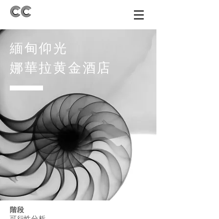
CC
緬甸仰光
娜華拉黄金酒店
階段
可行性分析